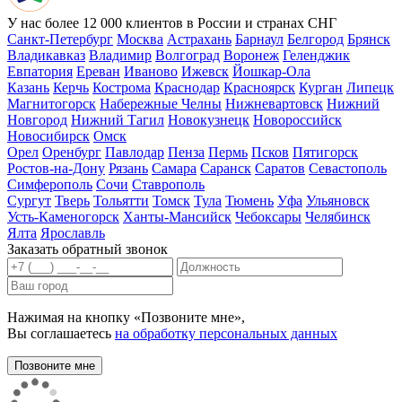
У нас более 12 000 клиентов в России и странах СНГ
Санкт-Петербург
Москва
Астрахань
Барнаул
Белгород
Брянск
Владикавказ
Владимир
Волгоград
Воронеж
Геленджик
Евпатория
Ереван
Иваново
Ижевск
Йошкар-Ола
Казань
Керчь
Кострома
Краснодар
Красноярск
Курган
Липецк
Магнитогорск
Набережные Челны
Нижневартовск
Нижний
Новгород
Нижний Тагил
Новокузнецк
Новороссийск
Новосибирск
Омск
Орел
Оренбург
Павлодар
Пенза
Пермь
Псков
Пятигорск
Ростов-на-Дону
Рязань
Самара
Саранск
Саратов
Севастополь
Симферополь
Сочи
Ставрополь
Сургут
Тверь
Тольятти
Томск
Тула
Тюмень
Уфа
Ульяновск
Усть-Каменогорск
Ханты-Мансийск
Чебоксары
Челябинск
Ялта
Ярославль
Заказать обратный звонок
Нажимая на кнопку «Позвоните мне»,
Вы соглашаетесь
на обработку персональных данных