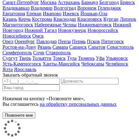
Санкт-Петербург
Москва
Астрахань
Барнаул
Белгород
Брянск
Владикавказ
Владимир
Волгоград
Воронеж
Геленджик
Евпатория
Ереван
Иваново
Ижевск
Йошкар-Ола
Казань
Керчь
Кострома
Краснодар
Красноярск
Курган
Липецк
Магнитогорск
Набережные Челны
Нижневартовск
Нижний
Новгород
Нижний Тагил
Новокузнецк
Новороссийск
Новосибирск
Омск
Орел
Оренбург
Павлодар
Пенза
Пермь
Псков
Пятигорск
Ростов-на-Дону
Рязань
Самара
Саранск
Саратов
Севастополь
Симферополь
Сочи
Ставрополь
Сургут
Тверь
Тольятти
Томск
Тула
Тюмень
Уфа
Ульяновск
Усть-Каменогорск
Ханты-Мансийск
Чебоксары
Челябинск
Ялта
Ярославль
Заказать обратный звонок
Нажимая на кнопку «Позвоните мне»,
Вы соглашаетесь
на обработку персональных данных