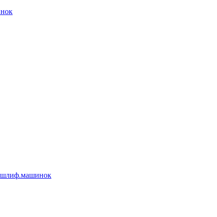
инок
 шлиф.машинок