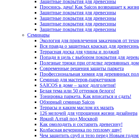
Защитные покрытия для древесины
Проснись, дача! Как Saicos возвращает к жизн
Защитные покрытия для древесины
Защитные покрытия для древесины
Защитные покрытия для древесины
Защитные покрытия для древесины
Семинары
Экология для привлечения заказчиков от тех
Вся правда о защитных красках для древесин
Террасная доска для улицы и лоджий
Попади в цель с выбором покрытия для дерев
Полезные трюки при отделке деревянных дом
Современные решения защиты паркета
Профессиональная химия для деревянных пол
Семинар для мастеров-паркетчиков
SAICOS в доме – залог долголетия!
Белая тема или 50 оттенков белого!
Тонировка паркета. Как вписаться и сдать!
Обзорный семинар Saicos
Террасы и каким маслом их мазать
126 мелочей для упрощения жизни дизайнера
Яркий Алтай под Москвой
Как омолодить и состарить древесину!
Колбасная вечеринка по теплому шву!
Чем защитить сруб и тело перед Новым годом