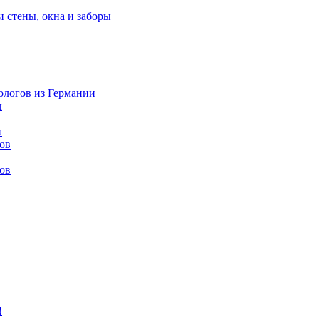
и стены, окна и заборы
нологов из Германии
ы
а
ов
ов
!