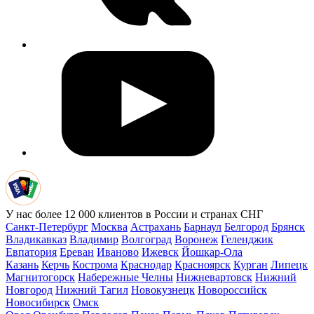
У нас более 12 000 клиентов в России и странах СНГ
Санкт-Петербург
Москва
Астрахань
Барнаул
Белгород
Брянск
Владикавказ
Владимир
Волгоград
Воронеж
Геленджик
Евпатория
Ереван
Иваново
Ижевск
Йошкар-Ола
Казань
Керчь
Кострома
Краснодар
Красноярск
Курган
Липецк
Магнитогорск
Набережные Челны
Нижневартовск
Нижний
Новгород
Нижний Тагил
Новокузнецк
Новороссийск
Новосибирск
Омск