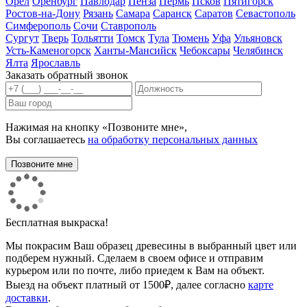
Орел
Оренбург
Павлодар
Пенза
Пермь
Псков
Пятигорск
Ростов-на-Дону
Рязань
Самара
Саранск
Саратов
Севастополь
Симферополь
Сочи
Ставрополь
Сургут
Тверь
Тольятти
Томск
Тула
Тюмень
Уфа
Ульяновск
Усть-Каменогорск
Ханты-Мансийск
Чебоксары
Челябинск
Ялта
Ярославль
Заказать обратный звонок
Нажимая на кнопку «Позвоните мне»,
Вы соглашаетесь
на обработку персональных данных
Бесплатная выкраска!
Мы покрасим Ваш образец древесины в выбранный цвет или
подберем нужный. Сделаем в своем офисе и отправим
курьером или по почте, либо приедем к Вам на объект.
Выезд на объект платный от 1500₽, далее согласно
карте
доставки
.