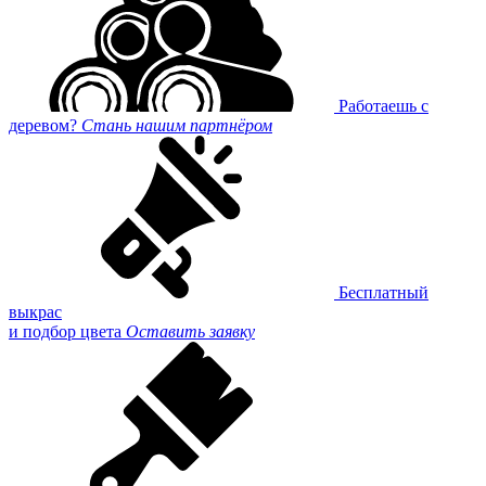
Работаешь с
деревом?
Стань нашим партнёром
Бесплатный
выкрас
и подбор цвета
Оставить заявку