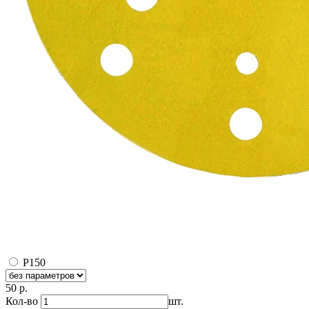
Р150
50 р.
Кол-во
шт.