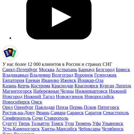
У нас более 12 000 клиентов в России и странах СНГ
Санкт-Петербург
Москва
Астрахань
Барнаул
Белгород
Брянск
Владикавказ
Владимир
Волгоград
Воронеж
Геленджик
Евпатория
Ереван
Иваново
Ижевск
Йошкар-Ола
Казань
Керчь
Кострома
Краснодар
Красноярск
Курган
Липецк
Магнитогорск
Набережные Челны
Нижневартовск
Нижний
Новгород
Нижний Тагил
Новокузнецк
Новороссийск
Новосибирск
Омск
Орел
Оренбург
Павлодар
Пенза
Пермь
Псков
Пятигорск
Ростов-на-Дону
Рязань
Самара
Саранск
Саратов
Севастополь
Симферополь
Сочи
Ставрополь
Сургут
Тверь
Тольятти
Томск
Тула
Тюмень
Уфа
Ульяновск
Усть-Каменогорск
Ханты-Мансийск
Чебоксары
Челябинск