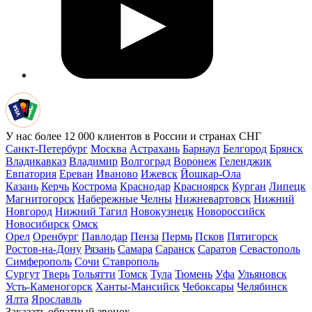
У нас более 12 000 клиентов в России и странах СНГ
Санкт-Петербург
Москва
Астрахань
Барнаул
Белгород
Брянск
Владикавказ
Владимир
Волгоград
Воронеж
Геленджик
Евпатория
Ереван
Иваново
Ижевск
Йошкар-Ола
Казань
Керчь
Кострома
Краснодар
Красноярск
Курган
Липецк
Магнитогорск
Набережные Челны
Нижневартовск
Нижний
Новгород
Нижний Тагил
Новокузнецк
Новороссийск
Новосибирск
Омск
Орел
Оренбург
Павлодар
Пенза
Пермь
Псков
Пятигорск
Ростов-на-Дону
Рязань
Самара
Саранск
Саратов
Севастополь
Симферополь
Сочи
Ставрополь
Сургут
Тверь
Тольятти
Томск
Тула
Тюмень
Уфа
Ульяновск
Усть-Каменогорск
Ханты-Мансийск
Чебоксары
Челябинск
Ялта
Ярославль
Заказать обратный звонок