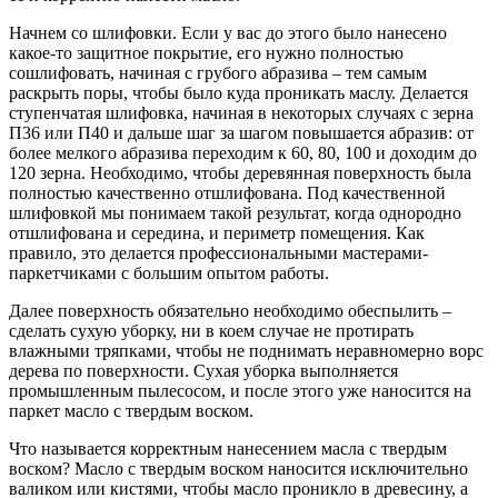
Начнем со шлифовки. Если у вас до этого было нанесено
какое-то защитное покрытие, его нужно полностью
сошлифовать, начиная с грубого абразива – тем самым
раскрыть поры, чтобы было куда проникать маслу. Делается
ступенчатая шлифовка, начиная в некоторых случаях с зерна
П36 или П40 и дальше шаг за шагом повышается абразив: от
более мелкого абразива переходим к 60, 80, 100 и доходим до
120 зерна. Необходимо, чтобы деревянная поверхность была
полностью качественно отшлифована. Под качественной
шлифовкой мы понимаем такой результат, когда однородно
отшлифована и середина, и периметр помещения. Как
правило, это делается профессиональными мастерами-
паркетчиками с большим опытом работы.
Далее поверхность обязательно необходимо обеспылить –
сделать сухую уборку, ни в коем случае не протирать
влажными тряпками, чтобы не поднимать неравномерно ворс
дерева по поверхности. Сухая уборка выполняется
промышленным пылесосом, и после этого уже наносится на
паркет масло с твердым воском.
Что называется корректным нанесением масла с твердым
воском? Масло с твердым воском наносится исключительно
валиком или кистями, чтобы масло проникло в древесину, а