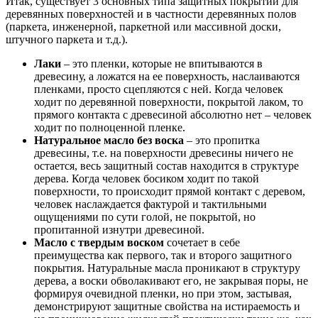
Итак, существует 3 основных типа защитных покрытий для
деревянных поверхностей и в частности деревянных полов
(паркета, инженерной, паркетной или массивной доски,
штучного паркета и т.д.).
Лаки
– это пленки, которые не впитываются в
древесину, а ложатся на ее поверхность, наслаиваются
пленками, просто сцепляются с ней. Когда человек
ходит по деревянной поверхности, покрытой лаком, то
прямого контакта с древесиной абсолютно нет – человек
ходит по полноценной пленке.
Натуральное масло без воска
– это пропитка
древесины, т.е. на поверхности древесины ничего не
остается, весь защитный состав находится в структуре
дерева. Когда человек босиком ходит по такой
поверхности, то происходит прямой контакт с деревом,
человек наслаждается фактурой и тактильными
ощущениями по сути голой, не покрытой, но
пропитанной изнутри древесиной.
Масло с твердым воском
сочетает в себе
преимущества как первого, так и второго защитного
покрытия. Натуральные масла проникают в структуру
дерева, а воски обволакивают его, не закрывая поры, не
формируя очевидной пленки, но при этом, застывая,
демонстрируют защитные свойства на истираемость и