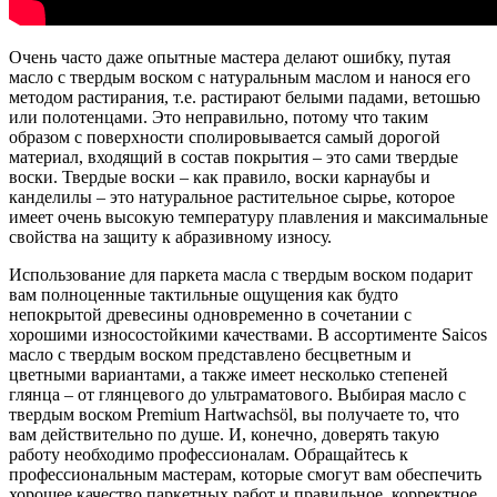
Очень часто даже опытные мастера делают ошибку, путая
масло с твердым воском с натуральным маслом и нанося его
методом растирания, т.е. растирают белыми падами, ветошью
или полотенцами. Это неправильно, потому что таким
образом с поверхности сполировывается самый дорогой
материал, входящий в состав покрытия – это сами твердые
воски. Твердые воски – как правило, воски карнаубы и
канделилы – это натуральное растительное сырье, которое
имеет очень высокую температуру плавления и максимальные
свойства на защиту к абразивному износу.
Использование для паркета масла с твердым воском подарит
вам полноценные тактильные ощущения как будто
непокрытой древесины одновременно в сочетании с
хорошими износостойкими качествами. В ассортименте Saicos
масло с твердым воском представлено бесцветным и
цветными вариантами, а также имеет несколько степеней
глянца – от глянцевого до ультраматового. Выбирая масло с
твердым воском Premium Hartwachsöl, вы получаете то, что
вам действительно по душе. И, конечно, доверять такую
работу необходимо профессионалам. Обращайтесь к
профессиональным мастерам, которые смогут вам обеспечить
хорошее качество паркетных работ и правильное, корректное