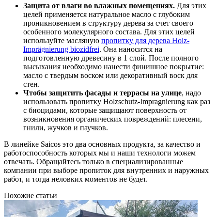
Защита от влаги во влажных помещениях.
Для этих
целей применяется натуральное масло с глубоким
проникновением в структуру дерева за счет своего
особенного молекулярного состава. Для этих целей
используйте масляную
пропитку для дерева Holz-
Imprägnierung biozidfrei
. Она наносится на
подготовленную древесину в 1 слой. После полного
высыхания необходимо нанести финишное покрытие:
масло с твердым воском или декоративный воск для
стен.
Чтобы защитить фасады и террасы на улице
, надо
использовать пропитку Holzschutz-Impragnierung как раз
с биоцидами, которые защищают поверхность от
возникновения органических повреждений: плесени,
гнили, жучков и паучков.
В линейке Saicos это два основных продукта, за качество и
работоспособность которых мы и наши технологи можем
отвечать. Обращайтесь только в специализированные
компании при выборе пропиток для внутренних и наружных
работ, и тогда неловких моментов не будет.
Похожие статьи