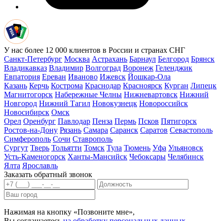
У нас более 12 000 клиентов в России и странах СНГ
Санкт-Петербург
Москва
Астрахань
Барнаул
Белгород
Брянск
Владикавказ
Владимир
Волгоград
Воронеж
Геленджик
Евпатория
Ереван
Иваново
Ижевск
Йошкар-Ола
Казань
Керчь
Кострома
Краснодар
Красноярск
Курган
Липецк
Магнитогорск
Набережные Челны
Нижневартовск
Нижний
Новгород
Нижний Тагил
Новокузнецк
Новороссийск
Новосибирск
Омск
Орел
Оренбург
Павлодар
Пенза
Пермь
Псков
Пятигорск
Ростов-на-Дону
Рязань
Самара
Саранск
Саратов
Севастополь
Симферополь
Сочи
Ставрополь
Сургут
Тверь
Тольятти
Томск
Тула
Тюмень
Уфа
Ульяновск
Усть-Каменогорск
Ханты-Мансийск
Чебоксары
Челябинск
Ялта
Ярославль
Заказать обратный звонок
Нажимая на кнопку «Позвоните мне»,
Вы соглашаетесь
на обработку персональных данных