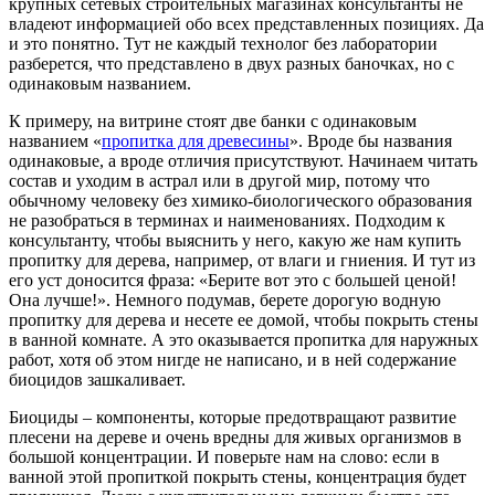
крупных сетевых строительных магазинах консультанты не
владеют информацией обо всех представленных позициях. Да
и это понятно. Тут не каждый технолог без лаборатории
разберется, что представлено в двух разных баночках, но с
одинаковым названием.
К примеру, на витрине стоят две банки с одинаковым
названием «
пропитка для древесины
». Вроде бы названия
одинаковые, а вроде отличия присутствуют. Начинаем читать
состав и уходим в астрал или в другой мир, потому что
обычному человеку без химико-биологического образования
не разобраться в терминах и наименованиях. Подходим к
консультанту, чтобы выяснить у него, какую же нам купить
пропитку для дерева, например, от влаги и гниения. И тут из
его уст доносится фраза: «Берите вот это с большей ценой!
Она лучше!». Немного подумав, берете дорогую водную
пропитку для дерева и несете ее домой, чтобы покрыть стены
в ванной комнате. А это оказывается пропитка для наружных
работ, хотя об этом нигде не написано, и в ней содержание
биоцидов зашкаливает.
Биоциды – компоненты, которые предотвращают развитие
плесени на дереве и очень вредны для живых организмов в
большой концентрации. И поверьте нам на слово: если в
ванной этой пропиткой покрыть стены, концентрация будет