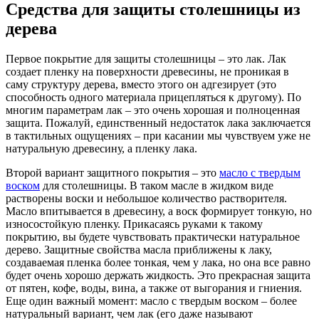
Средства для защиты столешницы из
дерева
Первое покрытие для защиты столешницы – это лак. Лак
создает пленку на поверхности древесины, не проникая в
саму структуру дерева, вместо этого он адгезирует (это
способность одного материала прицепляться к другому). По
многим параметрам лак – это очень хорошая и полноценная
защита. Пожалуй, единственный недостаток лака заключается
в тактильных ощущениях – при касании мы чувствуем уже не
натуральную древесину, а пленку лака.
Второй вариант защитного покрытия – это
масло с твердым
воском
для столешницы. В таком масле в жидком виде
растворены воски и небольшое количество растворителя.
Масло впитывается в древесину, а воск формирует тонкую, но
износостойкую пленку. Прикасаясь руками к такому
покрытию, вы будете чувствовать практически натуральное
дерево. Защитные свойства масла приближены к лаку,
создаваемая пленка более тонкая, чем у лака, но она все равно
будет очень хорошо держать жидкость. Это прекрасная защита
от пятен, кофе, воды, вина, а также от выгорания и гниения.
Еще один важный момент: масло с твердым воском – более
натуральный вариант, чем лак (его даже называют