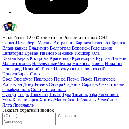
У нас более 12 000 клиентов в России и странах СНГ
Санкт-Петербург
Москва
Астрахань
Барнаул
Белгород
Брянск
Владикавказ
Владимир
Волгоград
Воронеж
Геленджик
Евпатория
Ереван
Иваново
Ижевск
Йошкар-Ола
Казань
Керчь
Кострома
Краснодар
Красноярск
Курган
Липецк
Магнитогорск
Набережные Челны
Нижневартовск
Нижний
Новгород
Нижний Тагил
Новокузнецк
Новороссийск
Новосибирск
Омск
Орел
Оренбург
Павлодар
Пенза
Пермь
Псков
Пятигорск
Ростов-на-Дону
Рязань
Самара
Саранск
Саратов
Севастополь
Симферополь
Сочи
Ставрополь
Сургут
Тверь
Тольятти
Томск
Тула
Тюмень
Уфа
Ульяновск
Усть-Каменогорск
Ханты-Мансийск
Чебоксары
Челябинск
Ялта
Ярославль
Заказать обратный звонок