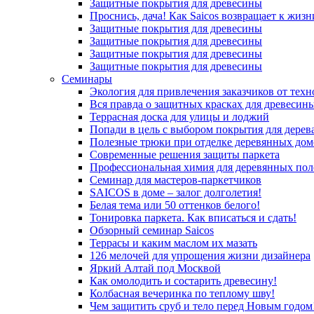
Защитные покрытия для древесины
Проснись, дача! Как Saicos возвращает к жизн
Защитные покрытия для древесины
Защитные покрытия для древесины
Защитные покрытия для древесины
Защитные покрытия для древесины
Семинары
Экология для привлечения заказчиков от тех
Вся правда о защитных красках для древесин
Террасная доска для улицы и лоджий
Попади в цель с выбором покрытия для дерев
Полезные трюки при отделке деревянных дом
Современные решения защиты паркета
Профессиональная химия для деревянных пол
Семинар для мастеров-паркетчиков
SAICOS в доме – залог долголетия!
Белая тема или 50 оттенков белого!
Тонировка паркета. Как вписаться и сдать!
Обзорный семинар Saicos
Террасы и каким маслом их мазать
126 мелочей для упрощения жизни дизайнера
Яркий Алтай под Москвой
Как омолодить и состарить древесину!
Колбасная вечеринка по теплому шву!
Чем защитить сруб и тело перед Новым годом