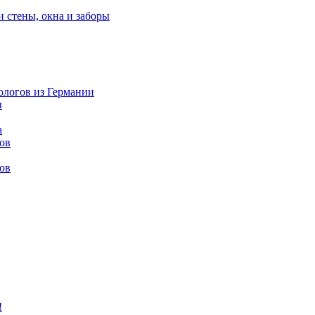
и стены, окна и заборы
нологов из Германии
ы
а
ов
ов
!