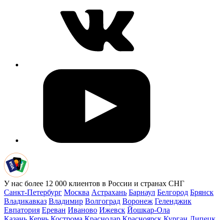
У нас более 12 000 клиентов в России и странах СНГ
Санкт-Петербург
Москва
Астрахань
Барнаул
Белгород
Брянск
Владикавказ
Владимир
Волгоград
Воронеж
Геленджик
Евпатория
Ереван
Иваново
Ижевск
Йошкар-Ола
Казань
Керчь
Кострома
Краснодар
Красноярск
Курган
Липецк