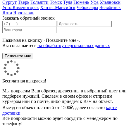
Сургут
Тверь
Тольятти
Томск
Тула
Тюмень
Уфа
Ульяновск
Усть-Каменогорск
Ханты-Мансийск
Чебоксары
Челябинск
Ялта
Ярославль
Заказать обратный звонок
Нажимая на кнопку «Позвоните мне»,
Вы соглашаетесь
на обработку персональных данных
Бесплатная выкраска!
Мы покрасим Ваш образец древесины в выбранный цвет или
подберем нужный. Сделаем в своем офисе и отправим
курьером или по почте, либо приедем к Вам на объект.
Выезд на объект платный от 1500₽, далее согласно
карте
доставки
.
Все подробности можно будет обсудить с менеджером по
телефону!