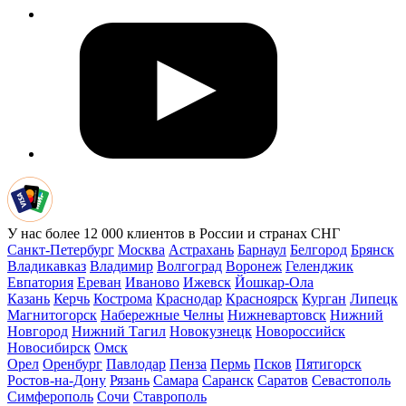
У нас более 12 000 клиентов в России и странах СНГ
Санкт-Петербург
Москва
Астрахань
Барнаул
Белгород
Брянск
Владикавказ
Владимир
Волгоград
Воронеж
Геленджик
Евпатория
Ереван
Иваново
Ижевск
Йошкар-Ола
Казань
Керчь
Кострома
Краснодар
Красноярск
Курган
Липецк
Магнитогорск
Набережные Челны
Нижневартовск
Нижний
Новгород
Нижний Тагил
Новокузнецк
Новороссийск
Новосибирск
Омск
Орел
Оренбург
Павлодар
Пенза
Пермь
Псков
Пятигорск
Ростов-на-Дону
Рязань
Самара
Саранск
Саратов
Севастополь
Симферополь
Сочи
Ставрополь