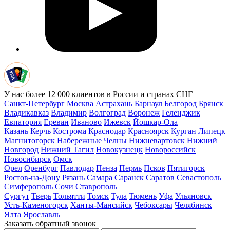
У нас более 12 000 клиентов в России и странах СНГ
Санкт-Петербург
Москва
Астрахань
Барнаул
Белгород
Брянск
Владикавказ
Владимир
Волгоград
Воронеж
Геленджик
Евпатория
Ереван
Иваново
Ижевск
Йошкар-Ола
Казань
Керчь
Кострома
Краснодар
Красноярск
Курган
Липецк
Магнитогорск
Набережные Челны
Нижневартовск
Нижний
Новгород
Нижний Тагил
Новокузнецк
Новороссийск
Новосибирск
Омск
Орел
Оренбург
Павлодар
Пенза
Пермь
Псков
Пятигорск
Ростов-на-Дону
Рязань
Самара
Саранск
Саратов
Севастополь
Симферополь
Сочи
Ставрополь
Сургут
Тверь
Тольятти
Томск
Тула
Тюмень
Уфа
Ульяновск
Усть-Каменогорск
Ханты-Мансийск
Чебоксары
Челябинск
Ялта
Ярославль
Заказать обратный звонок