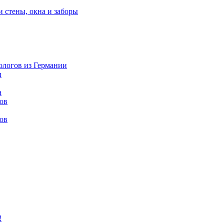
и стены, окна и заборы
нологов из Германии
ы
а
ов
ов
!