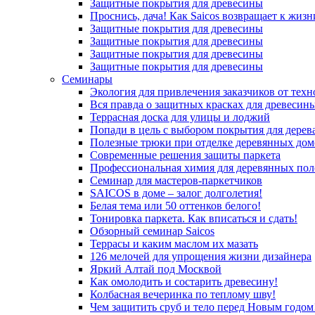
Защитные покрытия для древесины
Проснись, дача! Как Saicos возвращает к жизн
Защитные покрытия для древесины
Защитные покрытия для древесины
Защитные покрытия для древесины
Защитные покрытия для древесины
Семинары
Экология для привлечения заказчиков от тех
Вся правда о защитных красках для древесин
Террасная доска для улицы и лоджий
Попади в цель с выбором покрытия для дерев
Полезные трюки при отделке деревянных дом
Современные решения защиты паркета
Профессиональная химия для деревянных пол
Семинар для мастеров-паркетчиков
SAICOS в доме – залог долголетия!
Белая тема или 50 оттенков белого!
Тонировка паркета. Как вписаться и сдать!
Обзорный семинар Saicos
Террасы и каким маслом их мазать
126 мелочей для упрощения жизни дизайнера
Яркий Алтай под Москвой
Как омолодить и состарить древесину!
Колбасная вечеринка по теплому шву!
Чем защитить сруб и тело перед Новым годом