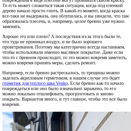
повреждения в виде плесени могут проникать сквозь краску.
То есть может сложиться такая ситуация, когда под пленкой
дерево начало просто гнить. В какой-то момент, когда краска
все-таки не выдержала, она облупилась, и вы увидели, что там
образовалась плесень, и, например, целое бревно уже нужно
заменять.
Хорошо это или плохо? А последствия из-за этого были те,
что туда не проникал воздух, и не было хорошего
проветривания. Поэтому мы категорично всегда настаиваем,
чтобы использовали именно масляное покрытие. Даже если
что-то с бревном происходит, то это можно вовремя заметить,
можно вовремя принять меры, сделать ремонт.
Например, если бревно растрескалось, то трещины можно
заделать акриловым герметиком, в нашем случае это будет
герметик для теплого шва Venko
. Если бревно как-то начало
повреждаться или оно было изначально заражено, то его
можно локально отшлифовать, прогрунтовать и заново
покрыть. Вариантов много, и тут главное, чтобы это все было
вовремя.