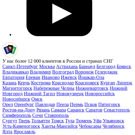
У нас более 12 000 клиентов в России и странах СНГ
Санкт-Петербург
Москва
Астрахань
Барнаул
Белгород
Брянск
Владикавказ
Владимир
Волгоград
Воронеж
Геленджик
Евпатория
Ереван
Иваново
Ижевск
Йошкар-Ола
Казань
Керчь
Кострома
Краснодар
Красноярск
Курган
Липецк
Магнитогорск
Набережные Челны
Нижневартовск
Нижний
Новгород
Нижний Тагил
Новокузнецк
Новороссийск
Новосибирск
Омск
Орел
Оренбург
Павлодар
Пенза
Пермь
Псков
Пятигорск
Ростов-на-Дону
Рязань
Самара
Саранск
Саратов
Севастополь
Симферополь
Сочи
Ставрополь
Сургут
Тверь
Тольятти
Томск
Тула
Тюмень
Уфа
Ульяновск
Усть-Каменогорск
Ханты-Мансийск
Чебоксары
Челябинск
Ялта
Ярославль