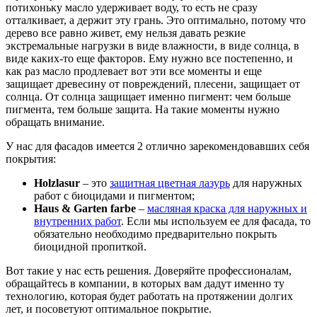
потихоньку масло удерживает воду, то есть не сразу
отталкивает, а держит эту грань. Это оптимально, потому что
дерево все равно живет, ему нельзя давать резкие
экстремальные нагрузки в виде влажности, в виде солнца, в
виде каких-то еще факторов. Ему нужно все постепенно, и
как раз масло продлевает вот эти все моменты и еще
защищает древесину от повреждений, плесени, защищает от
солнца. От солнца защищает именно пигмент: чем больше
пигмента, тем больше защита. На такие моменты нужно
обращать внимание.
У нас для фасадов имеется 2 отлично зарекомендовавших себя
покрытия:
Holzlasur
– это
защитная цветная лазурь
для наружных
работ с биоцидами и пигментом;
Haus & Garten farbe
–
масляная краска для наружных и
внутренних работ
. Если мы используем ее для фасада, то
обязательно необходимо предварительно покрыть
биоцидной пропиткой.
Вот такие у нас есть решения. Доверяйте профессионалам,
обращайтесь в компании, в которых вам дадут именно ту
технологию, которая будет работать на протяжении долгих
лет, и посоветуют оптимальное покрытие.