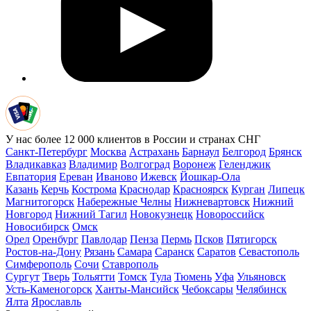
У нас более 12 000 клиентов в России и странах СНГ
Санкт-Петербург
Москва
Астрахань
Барнаул
Белгород
Брянск
Владикавказ
Владимир
Волгоград
Воронеж
Геленджик
Евпатория
Ереван
Иваново
Ижевск
Йошкар-Ола
Казань
Керчь
Кострома
Краснодар
Красноярск
Курган
Липецк
Магнитогорск
Набережные Челны
Нижневартовск
Нижний
Новгород
Нижний Тагил
Новокузнецк
Новороссийск
Новосибирск
Омск
Орел
Оренбург
Павлодар
Пенза
Пермь
Псков
Пятигорск
Ростов-на-Дону
Рязань
Самара
Саранск
Саратов
Севастополь
Симферополь
Сочи
Ставрополь
Сургут
Тверь
Тольятти
Томск
Тула
Тюмень
Уфа
Ульяновск
Усть-Каменогорск
Ханты-Мансийск
Чебоксары
Челябинск
Ялта
Ярославль