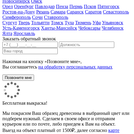
Новосибирск
Омск
Орел
Оренбург
Павлодар
Пенза
Пермь
Псков
Пятигорск
Ростов-на-Дону
Рязань
Самара
Саранск
Саратов
Севастополь
Симферополь
Сочи
Ставрополь
Сургут
Тверь
Тольятти
Томск
Тула
Тюмень
Уфа
Ульяновск
Усть-Каменогорск
Ханты-Мансийск
Чебоксары
Челябинск
Ялта
Ярославль
Заказать обратный звонок
Нажимая на кнопку «Позвоните мне»,
Вы соглашаетесь
на обработку персональных данных
Бесплатная выкраска!
Мы покрасим Ваш образец древесины в выбранный цвет или
подберем нужный. Сделаем в своем офисе и отправим
курьером или по почте, либо приедем к Вам на объект.
Выезд на объект платный от 1500₽, далее согласно
карте