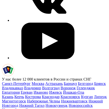
У нас более 12 000 клиентов в России и странах СНГ
Санкт-Петербург
Москва
Астрахань
Барнаул
Белгород
Брянск
Владикавказ
Владимир
Волгоград
Воронеж
Геленджик
Евпатория
Ереван
Иваново
Ижевск
Йошкар-Ола
Казань
Керчь
Кострома
Краснодар
Красноярск
Курган
Липецк
Магнитогорск
Набережные Челны
Нижневартовск
Нижний
Новгород
Нижний Тагил
Новокузнецк
Новороссийск