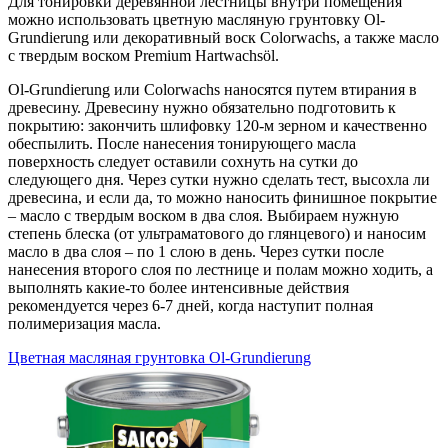
Для тонировки деревянной лестницы внутри помещения
можно использовать цветную масляную грунтовку Ol-
Grundierung или декоративный воск Colorwachs, а также масло
с твердым воском Premium Hartwachsöl.
Ol-Grundierung или Colorwachs наносятся путем втирания в
древесину. Древесину нужно обязательно подготовить к
покрытию: закончить шлифовку 120-м зерном и качественно
обеспылить. После нанесения тонирующего масла
поверхность следует оставили сохнуть на сутки до
следующего дня. Через сутки нужно сделать тест, высохла ли
древесина, и если да, то можно наносить финишное покрытие
– масло с твердым воском в два слоя. Выбираем нужную
степень блеска (от ультраматового до глянцевого) и наносим
масло в два слоя – по 1 слою в день. Через сутки после
нанесения второго слоя по лестнице и полам можно ходить, а
выполнять какие-то более интенсивные действия
рекомендуется через 6-7 дней, когда наступит полная
полимеризация масла.
Цветная масляная грунтовка Ol-Grundierung