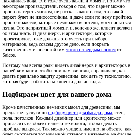
находилась вода. Это тоже очень важный момент, потому что
некоторые производители, говоря о том, что паркет можно
просто натереть маслом, не рассказывают о том, что такой
паркет будет не износостойким, и даже если по нему пройтись
просто ножками, которые немножко вспотели, могут остаться
пятна. Это неприятный момент, и, конечно же, клиент должен
об этом знать. И дизайнеры, и архитекторы, которые
проектируют, тоже должны это учесть при выборе
материалов, ведь совсем другое дело, если покрыть
качественным износостойким
масло с твердым воском
от
Saicos.
Поэтому мы всегда рады видеть дизайнеров и архитекторов в
нашей компании, чтобы они нам звонили, спрашивали, как
делать правильно защиту древесины, как дать ту технологию,
которая будет работать на клиента долгие годы.
Подбираем цвет для вашего дома
Кроме качественных немецких масел для древесины, мы
предлагает услуги по
подбору цвета для фасада дома
, стен,
пола, потолков. Каждый дизайнер или архитектор может
пригласить на объект нашего технолога, чтобы сделать
пробные выкрасы. Так можно увидеть именно на объекте, как
будет смотреться тот или иной оттенок в интерьере, на фасаде