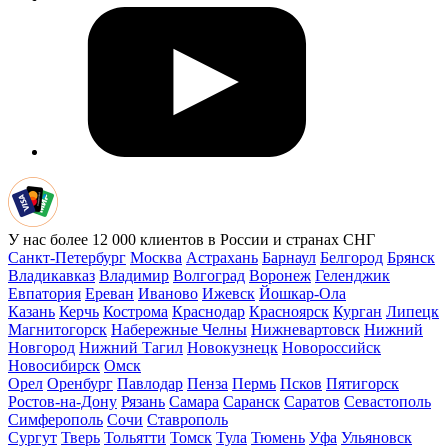
У нас более 12 000 клиентов в России и странах СНГ
Санкт-Петербург
Москва
Астрахань
Барнаул
Белгород
Брянск
Владикавказ
Владимир
Волгоград
Воронеж
Геленджик
Евпатория
Ереван
Иваново
Ижевск
Йошкар-Ола
Казань
Керчь
Кострома
Краснодар
Красноярск
Курган
Липецк
Магнитогорск
Набережные Челны
Нижневартовск
Нижний
Новгород
Нижний Тагил
Новокузнецк
Новороссийск
Новосибирск
Омск
Орел
Оренбург
Павлодар
Пенза
Пермь
Псков
Пятигорск
Ростов-на-Дону
Рязань
Самара
Саранск
Саратов
Севастополь
Симферополь
Сочи
Ставрополь
Сургут
Тверь
Тольятти
Томск
Тула
Тюмень
Уфа
Ульяновск