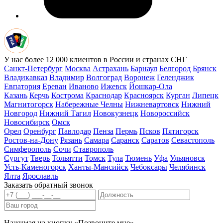
У нас более 12 000 клиентов в России и странах СНГ
Санкт-Петербург
Москва
Астрахань
Барнаул
Белгород
Брянск
Владикавказ
Владимир
Волгоград
Воронеж
Геленджик
Евпатория
Ереван
Иваново
Ижевск
Йошкар-Ола
Казань
Керчь
Кострома
Краснодар
Красноярск
Курган
Липецк
Магнитогорск
Набережные Челны
Нижневартовск
Нижний
Новгород
Нижний Тагил
Новокузнецк
Новороссийск
Новосибирск
Омск
Орел
Оренбург
Павлодар
Пенза
Пермь
Псков
Пятигорск
Ростов-на-Дону
Рязань
Самара
Саранск
Саратов
Севастополь
Симферополь
Сочи
Ставрополь
Сургут
Тверь
Тольятти
Томск
Тула
Тюмень
Уфа
Ульяновск
Усть-Каменогорск
Ханты-Мансийск
Чебоксары
Челябинск
Ялта
Ярославль
Заказать обратный звонок
Нажимая на кнопку «Позвоните мне»,