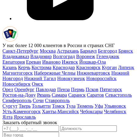
У нас более 12 000 клиентов в России и странах СНГ
Санкт-Петербург
Москва
Астрахань
Барнаул
Белгород
Брянск
Владикавказ
Владимир
Волгоград
Воронеж
Геленджик
Евпатория
Ереван
Иваново
Ижевск
Йошкар-Ола
Казань
Керчь
Кострома
Краснодар
Красноярск
Курган
Липецк
Магнитогорск
Набережные Челны
Нижневартовск
Нижний
Новгород
Нижний Тагил
Новокузнецк
Новороссийск
Новосибирск
Омск
Орел
Оренбург
Павлодар
Пенза
Пермь
Псков
Пятигорск
Ростов-на-Дону
Рязань
Самара
Саранск
Саратов
Севастополь
Симферополь
Сочи
Ставрополь
Сургут
Тверь
Тольятти
Томск
Тула
Тюмень
Уфа
Ульяновск
Усть-Каменогорск
Ханты-Мансийск
Чебоксары
Челябинск
Ялта
Ярославль
Заказать обратный звонок