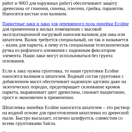
работ и 9003 для наружных работ) обеспечивают защиту
древесины от гниения, синевы, плесени, грибка, паразитов.
Наносятся кистью или валиком.
Паркетные лаки и лаки для деревянного пола линейки Ecoline
для применения в жилых помещениях с высокой
эксплуатационной нагрузкой наносим валиком для лака или
шпателем. Валик требуется специальный, он так и называется
– валик для паркета, к нему есть специальная телескопическая
ручка из рифленого алюминия с надежным фиксатором
элемента. Наши лаки могут использоваться без грунта
основания.
Если к лаку нужна грунтовка, то наши грунтовки Ecoline
наносятся валиком и шпателем. Водный состав грунтовки с
добавлением масел обеспечивает надежную адгезию даже на
экзотических породах, предотвращает склеивание кромок
паркета, выравнивает цвет древесины, снижает выцветание,
прост и экономичен в применении.
Шпатлевка линейки Ecoline наносится шпателем – это раствор
на водной основе для приготовления шпатлевки из древесной
пыли. Быстро высыхает, отлично шлифуется, совместим со
всеми грунтовками Saicos.