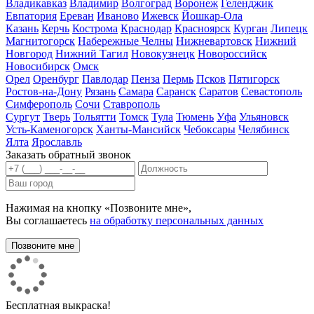
Владикавказ
Владимир
Волгоград
Воронеж
Геленджик
Евпатория
Ереван
Иваново
Ижевск
Йошкар-Ола
Казань
Керчь
Кострома
Краснодар
Красноярск
Курган
Липецк
Магнитогорск
Набережные Челны
Нижневартовск
Нижний
Новгород
Нижний Тагил
Новокузнецк
Новороссийск
Новосибирск
Омск
Орел
Оренбург
Павлодар
Пенза
Пермь
Псков
Пятигорск
Ростов-на-Дону
Рязань
Самара
Саранск
Саратов
Севастополь
Симферополь
Сочи
Ставрополь
Сургут
Тверь
Тольятти
Томск
Тула
Тюмень
Уфа
Ульяновск
Усть-Каменогорск
Ханты-Мансийск
Чебоксары
Челябинск
Ялта
Ярославль
Заказать обратный звонок
Нажимая на кнопку «Позвоните мне»,
Вы соглашаетесь
на обработку персональных данных
Бесплатная выкраска!