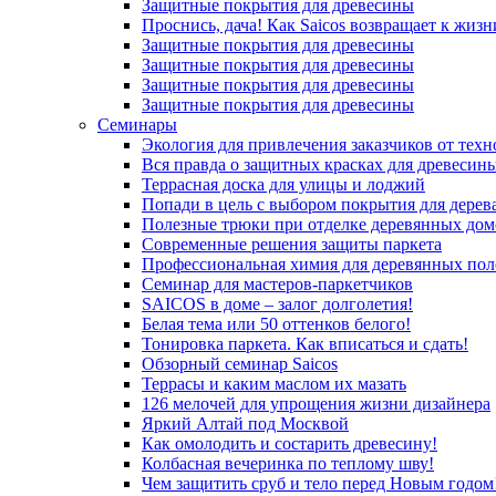
Защитные покрытия для древесины
Проснись, дача! Как Saicos возвращает к жизн
Защитные покрытия для древесины
Защитные покрытия для древесины
Защитные покрытия для древесины
Защитные покрытия для древесины
Семинары
Экология для привлечения заказчиков от тех
Вся правда о защитных красках для древесин
Террасная доска для улицы и лоджий
Попади в цель с выбором покрытия для дерев
Полезные трюки при отделке деревянных дом
Современные решения защиты паркета
Профессиональная химия для деревянных пол
Семинар для мастеров-паркетчиков
SAICOS в доме – залог долголетия!
Белая тема или 50 оттенков белого!
Тонировка паркета. Как вписаться и сдать!
Обзорный семинар Saicos
Террасы и каким маслом их мазать
126 мелочей для упрощения жизни дизайнера
Яркий Алтай под Москвой
Как омолодить и состарить древесину!
Колбасная вечеринка по теплому шву!
Чем защитить сруб и тело перед Новым годом