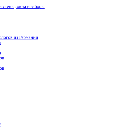
и стены, окна и заборы
нологов из Германии
ы
а
ов
ов
!