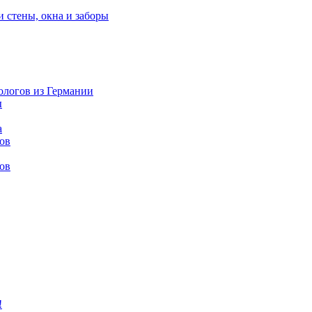
и стены, окна и заборы
нологов из Германии
ы
а
ов
ов
!