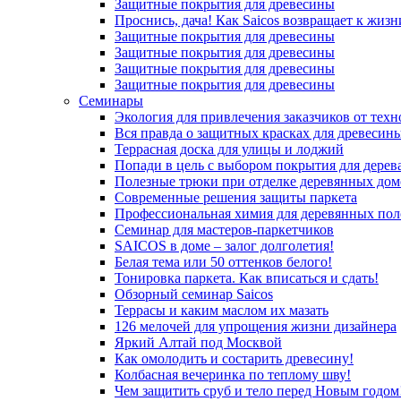
Защитные покрытия для древесины
Проснись, дача! Как Saicos возвращает к жизн
Защитные покрытия для древесины
Защитные покрытия для древесины
Защитные покрытия для древесины
Защитные покрытия для древесины
Семинары
Экология для привлечения заказчиков от тех
Вся правда о защитных красках для древесин
Террасная доска для улицы и лоджий
Попади в цель с выбором покрытия для дерев
Полезные трюки при отделке деревянных дом
Современные решения защиты паркета
Профессиональная химия для деревянных пол
Семинар для мастеров-паркетчиков
SAICOS в доме – залог долголетия!
Белая тема или 50 оттенков белого!
Тонировка паркета. Как вписаться и сдать!
Обзорный семинар Saicos
Террасы и каким маслом их мазать
126 мелочей для упрощения жизни дизайнера
Яркий Алтай под Москвой
Как омолодить и состарить древесину!
Колбасная вечеринка по теплому шву!
Чем защитить сруб и тело перед Новым годом