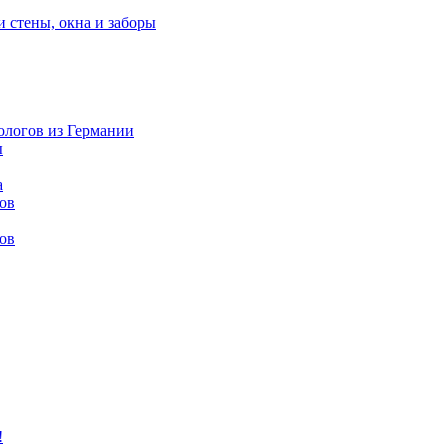
и стены, окна и заборы
нологов из Германии
ы
а
ов
ов
!