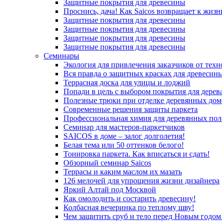
Защитные покрытия для древесины
Проснись, дача! Как Saicos возвращает к жизн
Защитные покрытия для древесины
Защитные покрытия для древесины
Защитные покрытия для древесины
Защитные покрытия для древесины
Семинары
Экология для привлечения заказчиков от тех
Вся правда о защитных красках для древесин
Террасная доска для улицы и лоджий
Попади в цель с выбором покрытия для дерев
Полезные трюки при отделке деревянных дом
Современные решения защиты паркета
Профессиональная химия для деревянных пол
Семинар для мастеров-паркетчиков
SAICOS в доме – залог долголетия!
Белая тема или 50 оттенков белого!
Тонировка паркета. Как вписаться и сдать!
Обзорный семинар Saicos
Террасы и каким маслом их мазать
126 мелочей для упрощения жизни дизайнера
Яркий Алтай под Москвой
Как омолодить и состарить древесину!
Колбасная вечеринка по теплому шву!
Чем защитить сруб и тело перед Новым годом