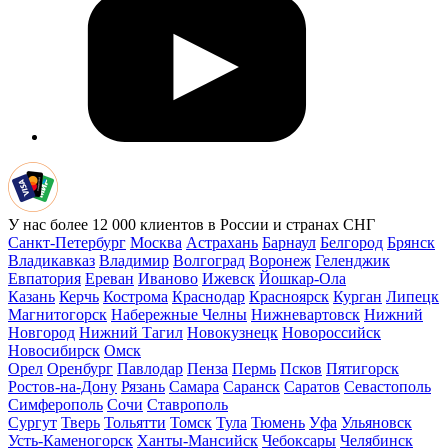
У нас более 12 000 клиентов в России и странах СНГ
Санкт-Петербург
Москва
Астрахань
Барнаул
Белгород
Брянск
Владикавказ
Владимир
Волгоград
Воронеж
Геленджик
Евпатория
Ереван
Иваново
Ижевск
Йошкар-Ола
Казань
Керчь
Кострома
Краснодар
Красноярск
Курган
Липецк
Магнитогорск
Набережные Челны
Нижневартовск
Нижний
Новгород
Нижний Тагил
Новокузнецк
Новороссийск
Новосибирск
Омск
Орел
Оренбург
Павлодар
Пенза
Пермь
Псков
Пятигорск
Ростов-на-Дону
Рязань
Самара
Саранск
Саратов
Севастополь
Симферополь
Сочи
Ставрополь
Сургут
Тверь
Тольятти
Томск
Тула
Тюмень
Уфа
Ульяновск
Усть-Каменогорск
Ханты-Мансийск
Чебоксары
Челябинск