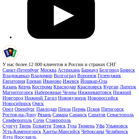
У нас более 12 000 клиентов в России и странах СНГ
Санкт-Петербург
Москва
Астрахань
Барнаул
Белгород
Брянск
Владикавказ
Владимир
Волгоград
Воронеж
Геленджик
Евпатория
Ереван
Иваново
Ижевск
Йошкар-Ола
Казань
Керчь
Кострома
Краснодар
Красноярск
Курган
Липецк
Магнитогорск
Набережные Челны
Нижневартовск
Нижний
Новгород
Нижний Тагил
Новокузнецк
Новороссийск
Новосибирск
Омск
Орел
Оренбург
Павлодар
Пенза
Пермь
Псков
Пятигорск
Ростов-на-Дону
Рязань
Самара
Саранск
Саратов
Севастополь
Симферополь
Сочи
Ставрополь
Сургут
Тверь
Тольятти
Томск
Тула
Тюмень
Уфа
Ульяновск
Усть-Каменогорск
Ханты-Мансийск
Чебоксары
Челябинск
Ялта
Ярославль