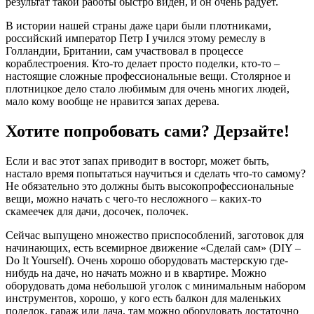
результат такой работы быстро виден, и он очень радует.
В истории нашей страны даже цари были плотниками,
российский император Петр I учился этому ремеслу в
Голландии, Британии, сам участвовал в процессе
кораблестроения. Кто-то делает просто поделки, кто-то –
настоящие сложные профессиональные вещи. Столярное и
плотницкое дело стало любимым для очень многих людей,
мало кому вообще не нравится запах дерева.
Хотите попробовать сами? Дерзайте!
Если и вас этот запах приводит в восторг, может быть,
настало время попытаться научиться и сделать что-то самому?
Не обязательно это должны быть высокопрофессиональные
вещи, можно начать с чего-то несложного – каких-то
скамеечек для дачи, досочек, полочек.
Сейчас выпущено множество приспособлений, заготовок для
начинающих, есть всемирное движение «Cделай сам» (DIY –
Do It Yourself). Очень хорошо оборудовать мастерскую где-
нибудь на даче, но начать можно и в квартире. Можно
оборудовать дома небольшой уголок с минимальным набором
инструментов, хорошо, у кого есть балкон для маленьких
поделок, гараж или дача, там можно оборудовать достаточно