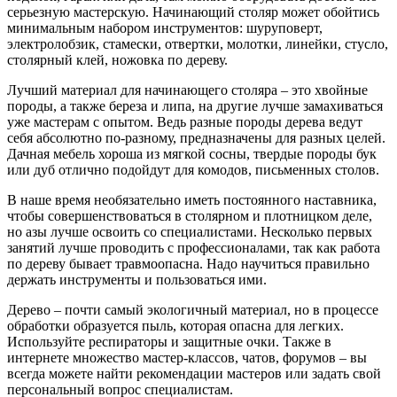
серьезную мастерскую. Начинающий столяр может обойтись
минимальным набором инструментов: шуруповерт,
электролобзик, стамески, отвертки, молотки, линейки, стусло,
столярный клей, ножовка по дереву.
Лучший материал для начинающего столяра – это хвойные
породы, а также береза и липа, на другие лучше замахиваться
уже мастерам с опытом. Ведь разные породы дерева ведут
себя абсолютно по-разному, предназначены для разных целей.
Дачная мебель хороша из мягкой сосны, твердые породы бук
или дуб отлично подойдут для комодов, письменных столов.
В наше время необязательно иметь постоянного наставника,
чтобы совершенствоваться в столярном и плотницком деле,
но азы лучше освоить со специалистами. Несколько первых
занятий лучше проводить с профессионалами, так как работа
по дереву бывает травмоопасна. Надо научиться правильно
держать инструменты и пользоваться ими.
Дерево – почти самый экологичный материал, но в процессе
обработки образуется пыль, которая опасна для легких.
Используйте респираторы и защитные очки. Также в
интернете множество мастер-классов, чатов, форумов – вы
всегда можете найти рекомендации мастеров или задать свой
персональный вопрос специалистам.