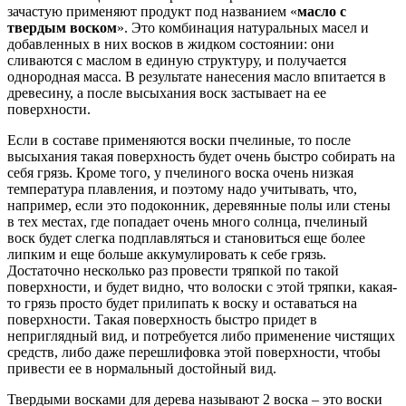
зачастую применяют продукт под названием «
масло с
твердым воском
». Это комбинация натуральных масел и
добавленных в них восков в жидком состоянии: они
сливаются с маслом в единую структуру, и получается
однородная масса. В результате нанесения масло впитается в
древесину, а после высыхания воск застывает на ее
поверхности.
Если в составе применяются воски пчелиные, то после
высыхания такая поверхность будет очень быстро собирать на
себя грязь. Кроме того, у пчелиного воска очень низкая
температура плавления, и поэтому надо учитывать, что,
например, если это подоконник, деревянные полы или стены
в тех местах, где попадает очень много солнца, пчелиный
воск будет слегка подплавляться и становиться еще более
липким и еще больше аккумулировать к себе грязь.
Достаточно несколько раз провести тряпкой по такой
поверхности, и будет видно, что волоски с этой тряпки, какая-
то грязь просто будет прилипать к воску и оставаться на
поверхности. Такая поверхность быстро придет в
неприглядный вид, и потребуется либо применение чистящих
средств, либо даже перешлифовка этой поверхности, чтобы
привести ее в нормальный достойный вид.
Твердыми восками для дерева называют 2 воска – это воски