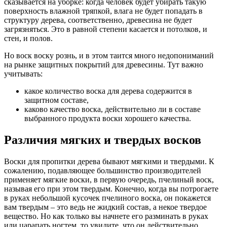
сказывается на уборке: когда человек будет убирать такую
поверхность влажной тряпкой, влага не будет попадать в
структуру дерева, соответственно, древесина не будет
загрязняться. Это в равной степени касается и потолков, и
стен, и полов.
Но воск воску рознь, и в этом таится много недопониманий
на рынке защитных покрытий для древесины. Тут важно
учитывать:
какое количество воска для дерева содержится в
защитном составе,
каково качество воска, действительно ли в составе
выбранного продукта воски хорошего качества.
Различия мягких и твердых восков
Воски для пропитки дерева бывают мягкими и твердыми. К
сожалению, подавляющее большинство производителей
применяет мягкие воски, в первую очередь, пчелиный воск,
называя его при этом твердым. Конечно, когда вы потрогаете
в руках небольшой кусочек пчелиного воска, он покажется
вам твердым – это ведь не жидкий состав, а некое твердое
вещество. Но как только вы начнете его разминать в руках
или царапать ногтем, то увидите, что он действительно